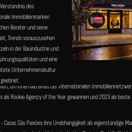
s Verständnis des
ionale Immobilienmarken
chen Berater und seine
eit, Trends vorauszusehen
zeln in der Bauindustrie und
Führungsqualitäten und eine
htete Unternehmenskultur
 geebnet.
men, um innerhalb eines der internationalen Immobiliennetzwe
is als Rookie Agency of the Year gewannen und 2023 als beste
 Casas São Paixões ihre Unabhängigkeit als eigenständige Ma