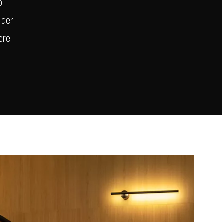
o
 der
ere