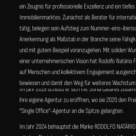
ein Zeugnis für professionelle Exzellenz und ein tiefe
Immobilienmarktes. Zunächst als Berater für internat
tätig, belegen sein Aufstieg zum Nummer-eins-iberis
Anerkennung als Maßstab in der Branche seine Fähigk
und mit gutem Beispiel voranzugehen. Mit soliden Wur
einer unternehmerischen Vision hat Rodolfo Natário 
auf Menschen und kollektivem Engagement ausgeric
bewiesen und damit den Weg für weiteres Wachstum
Im Jahr 2019 schloss er sich mit Sónia Casares zusam
ihre eigene Agentur zu eröffnen, wo sie 2020 den Pre
"Single Office"-Agentur an die Spitze gelangten.
Im Jahr 2024 behauptet die Marke RODOLFO NATÁRIO -