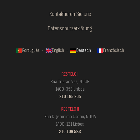
Kontaktieren Sie uns
Datenschutzerklärung
Português
·
English
·
Deutsch
·
Französisch
RESTELO I
Rua Tristão Vaz, N.10B
1400-352 Lisboa
210 195 305
RESTELO II
Rua D. Jerónimo Osório, N.10A
1400-121 Lisboa
210 109 583