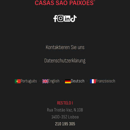
Kontaktieren Sie uns
Datenschutzerklärung
Português
·
English
·
Deutsch
·
Französisch
RESTELO I
Rua Tristão Vaz, N.10B
1400-352 Lisboa
210 195 305