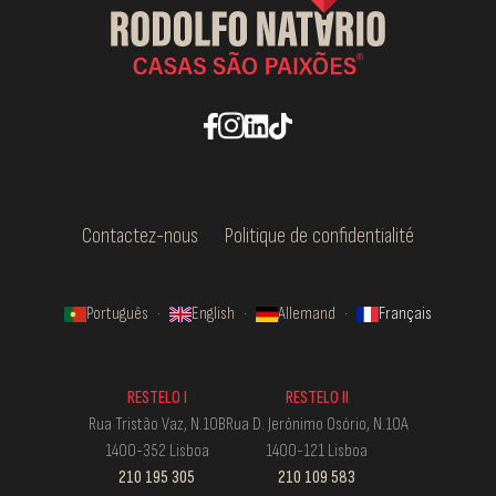
Contactez-nous
Politique de confidentialité
Português
·
English
·
Allemand
·
Français
RESTELO I
RESTELO II
Rua Tristão Vaz, N.10B
Rua D. Jerónimo Osório, N.10A
1400-352 Lisboa
1400-121 Lisboa
210 195 305
210 109 583