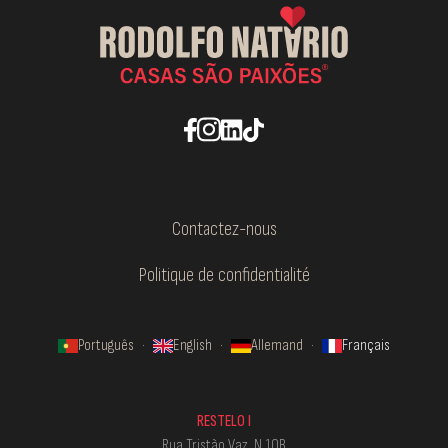
Contactez-nous
Politique de confidentialité
Português
·
English
·
Allemand
·
Français
RESTELO I
Rua Tristão Vaz, N.10B