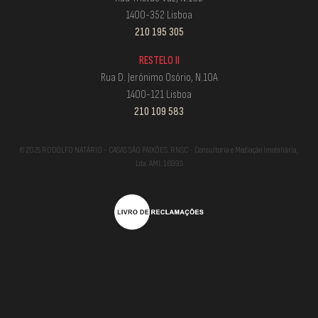
1400-352 Lisboa
210 195 305
RESTELO II
Rua D. Jerónimo Osório, N.10A
1400-121 Lisboa
210 109 583
© 2025 RODOLFO NATÁRIO - CASAS SÃO PAIXÕES. RNSC - Consultoria e Mediação Imobiliária,
Lda. AMI: 16993