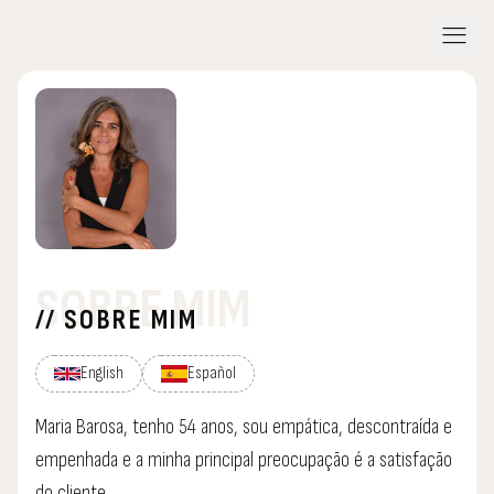
menu
SOBRE MIM
// SOBRE MIM
English
Español
Maria Barosa, tenho 54 anos, sou empática, descontraída e
empenhada e a minha principal preocupação é a satisfação
do cliente.