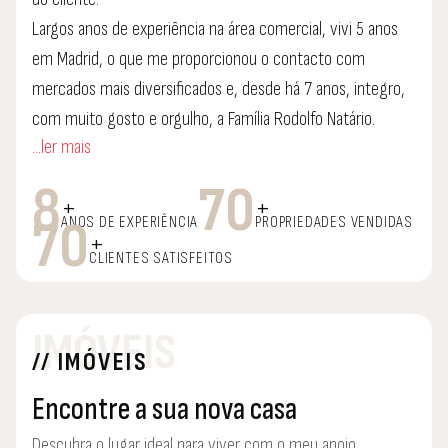
Largos anos de experiência na área comercial, vivi 5 anos
em Madrid, o que me proporcionou o contacto com
mercados mais diversificados e, desde há 7 anos, integro,
com muito gosto e orgulho, a Família Rodolfo Natário.
...ler mais
Acredito que o lema da equipa Casas são Paixões nos
motiva e lidera o nosso trabalho de todas as horas.
8
70
+
+
É para mim um prazer ajudar o cliente a encontrar a Casa
70
ANOS DE EXPERIÊNCIA
PROPRIEDADES VENDIDAS
+
certa para o seu Lar perfeito.
CLIENTES SATISFEITOS
IMÓVEIS
// IMÓVEIS
Encontre a sua nova casa
Descubra o lugar ideal para viver com o meu apoio