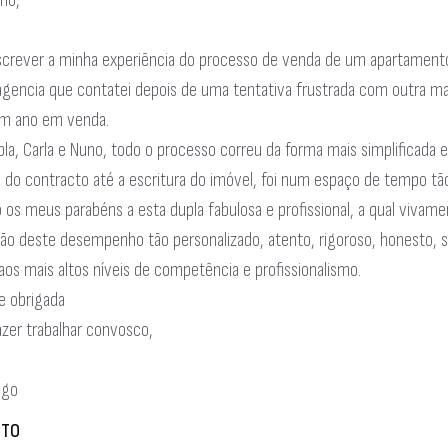
uno,
crever a minha experiência do processo de venda de um apartamento. R
gencia que contatei depois de uma tentativa frustrada com outra 
um ano em venda.
la, Carla e Nuno, todo o processo correu da forma mais simplificada
a do contracto até a escritura do imóvel, foi num espaço de tempo t
 os meus parabéns a esta dupla fabulosa e profissional, a qual viva
ão deste desempenho tão personalizado, atento, rigoroso, honesto, si
 aos mais altos níveis de competência e profissionalismo.
e obrigada
azer trabalhar convosco,
ugo
NTO