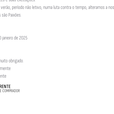
 verão, período não letivo, numa luta contra o tempo, alteramos a no
s são Paixões.
0 janeiro de 2025
uito obrigado.
amente
ente
 RENTE
E COMPRADOR