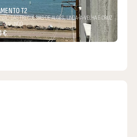
AMENTO T2
UNIÃO DAS FREGUESIAS DE ALGÉS, LINDA-A-VELHA E CRUZ
A-DAFUNDO
0 €