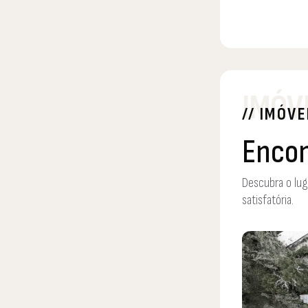
IMÓV
// IMÓVE
Encon
Descubra o lug
satisfatória.