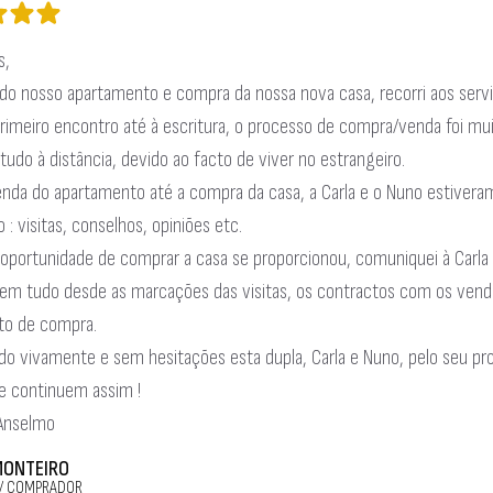
s,
do nosso apartamento e compra da nossa nova casa, recorri aos serviç
rimeiro encontro até à escritura, o processo de compra/venda foi muit
tudo à distância, devido ao facto de viver no estrangeiro.
enda do apartamento até a compra da casa, a Carla e o Nuno estivera
 : visitas, conselhos, opiniões etc.
oportunidade de comprar a casa se proporcionou, comuniquei à Carla 
em tudo desde as marcações das visitas, os contractos com os vend
to de compra.
 vivamente e sem hesitações esta dupla, Carla e Nuno, pelo seu prof
e continuem assim !
 Anselmo
MONTEIRO
/ COMPRADOR