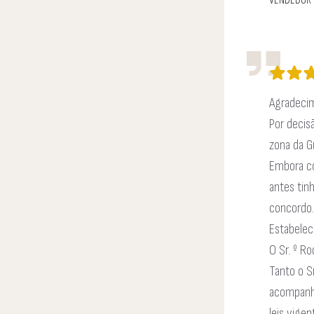
VENDEDOR
Agradeci
Por decis
zona da G
Embora co
antes tin
concordo.
Estabelec
O Sr. º R
Tanto o S
acompanho
leis vige