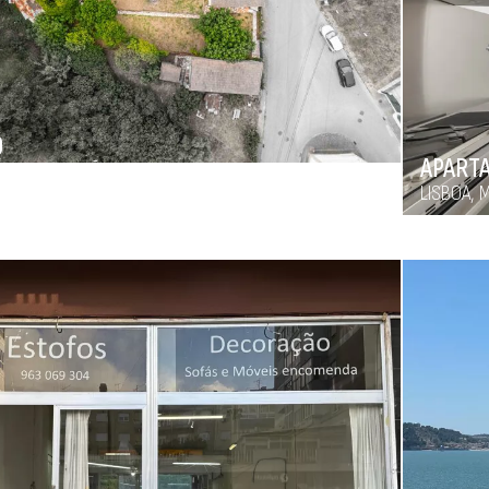
O
APART
 DE XIRA, UNIÃO DAS FREGUESIAS DE ALVERCA DO
 SOBRALINHO
LISBOA, 
€
815 00