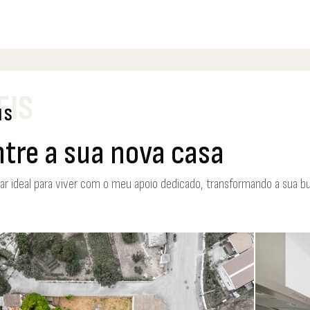
Ofereço um serviço completo e personaliza
primeiro contacto, e não terminando este c
continuo disponível para ajudar todos os clie
EIS
IS
tre a sua nova casa
ar ideal para viver com o meu apoio dedicado, transformando a sua b