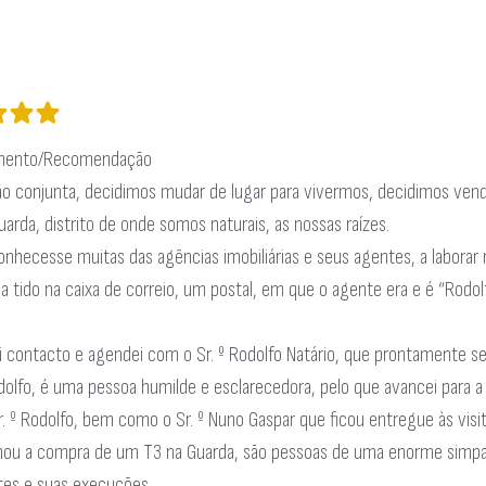
mento/Recomendação
ão conjunta, decidimos mudar de lugar para vivermos, decidimos vend
uarda, distrito de onde somos naturais, as nossas raízes.
nhecesse muitas das agências imobiliárias e seus agentes, a laborar
ha tido na caixa de correio, um postal, em que o agente era e é “Rodol
i contacto e agendei com o Sr. º Rodolfo Natário, que prontamente s
odolfo, é uma pessoa humilde e esclarecedora, pelo que avancei para a
r. º Rodolfo, bem como o Sr. º Nuno Gaspar que ficou entregue às visit
u a compra de um T3 na Guarda, são pessoas de uma enorme simpati
ntes e suas execuções.