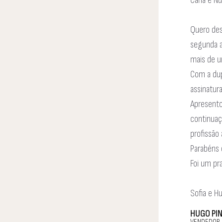
Carla e N
Quero des
segunda a
mais de 
Com a dup
assinatur
Apresento
continuaç
profissão
Parabéns 
Foi um pr
Sofia e H
HUGO PI