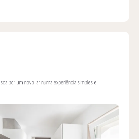
do, acompanhando o cliente em todo o processo, desde o
om o fim do negócio, pois após o termino do mesmo,
ntes.
usca por um novo lar numa experiência simples e