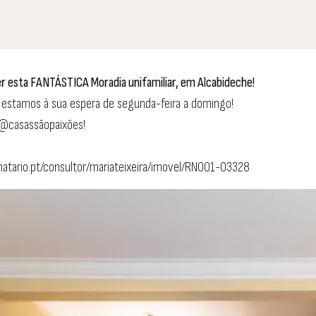
 esta FANTÁSTICA Moradia unifamiliar, em Alcabideche!
 estamos à sua espera de segunda-feira a domingo!
o@casassãopaixões!
onatario.pt/consultor/mariateixeira/imovel/RN001-03328