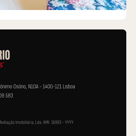
Jerónimo Osório, N10A - 1400-121 Lisboa
109 583
iação Imobiliária, Lda. AMI: 16993 - YYYY