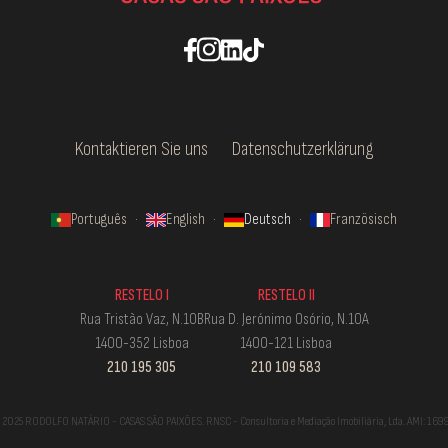
Kontaktieren Sie uns
Datenschutzerklärung
Português
·
English
·
Deutsch
·
Französisch
RESTELO I
RESTELO II
Rua Tristão Vaz, N.10B
Rua D. Jerónimo Osório, N.10A
1400-352 Lisboa
1400-121 Lisboa
210 195 305
210 109 583
 2025 RODOLFO NATÁRIO - CASAS SÃO PAIXÕES. RNSC - Consultoria e Mediação Imobiliária, Lda. AMI: 169