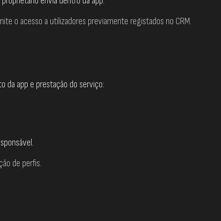
o proprietário envia dentro da app.
mite o acesso a utilizadores previamente registados no CRM.
o da app e prestação do serviço:
esponsável.
ção de perfis.