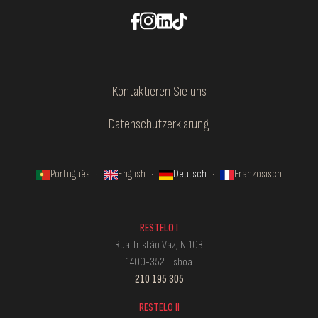
Kontaktieren Sie uns
Datenschutzerklärung
Português
·
English
·
Deutsch
·
Französisch
RESTELO I
Rua Tristão Vaz, N.10B
1400-352 Lisboa
210 195 305
RESTELO II