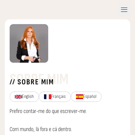
menu
SOBRE MIM
// SOBRE MIM
English
Français
Español
Prefiro contar-me do que escrever-me.
Corri mundo, lá fora e cá dentro.