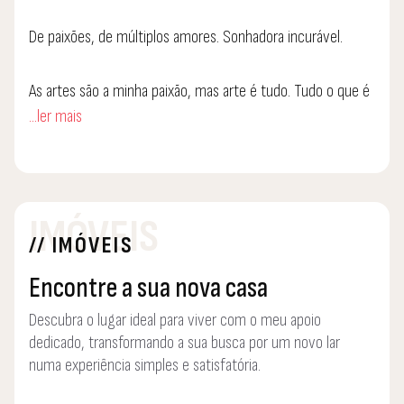
De paixões, de múltiplos amores. Sonhadora incurável.
As artes são a minha paixão, mas arte é tudo. Tudo o que é
...ler mais
feito com amor e dedicação é arte. E CASAS SÃO PAIXÕES!
E sei do que falo.
Muitas oportunidades, muitas experiências pessoais e
IMÓVEIS
profissionais. Quis o destino que esbarrasse sempre com os
// IMÓVEIS
melhores. E quis o destino também que esbarrasse com o
Rodolfo Natário, um caso muito sério de sucesso,
Encontre a sua nova casa
verdadeiramente inspirador.
Descubra o lugar ideal para viver com o meu apoio
dedicado, transformando a sua busca por um novo lar
Subscrevo o soglan "o que é nacional é bom" e a Rodolfo
numa experiência simples e satisfatória.
Natário - Casas São Paixões é uma empresa 100% nacional.