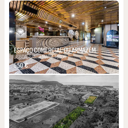
Saudosismo do que fui? Não, saudades do que estarei para
ser…
P.S.:
Confie-me a sua “paixão”, cuidarei dela como se fosse
ESPAÇO COMERCIAL OU ARMAZÉM
minha!
LISBOA, SANTA MARIA MAIOR
550 €