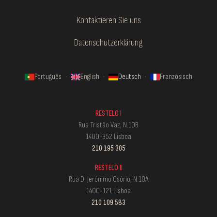
Kontaktieren Sie uns
Datenschutzerklärung
Português
·
English
·
Deutsch
·
Französisch
RESTELO I
Rua Tristão Vaz, N.10B
1400-352 Lisboa
210 195 305
RESTELO II
Rua D. Jerónimo Osório, N.10A
1400-121 Lisboa
210 109 583