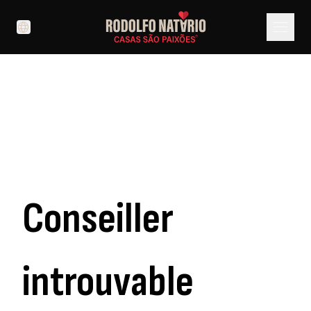
menu
language
Conseiller
introuvable