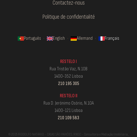
Contactez-nous
Politique de confidentialité
Português
·
English
·
Allemand
·
Français
RESTELO I
Rua Tristão Vaz, N.10B
1400-352 Lisboa
210 195 305
RESTELO II
Rua D. Jerónimo Osório, N.10A
1400-121 Lisboa
210 109 583
© 2025 RODOLFO NATÁRIO - CASAS SÃO PAIXÕES. RNSC - Consultoria e Mediação Imobiliária,