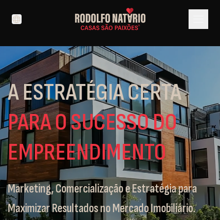
menu
language
A ESTRATÉGIA CERTA
PARA O SUCESSO DO
EMPREENDIMENTO
Marketing, Comercialização e Estratégia para
Maximizar Resultados no Mercado Imobiliário.