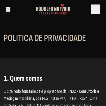
menu
language
POLÍTICA DE PRIVACIDADE
1. Quem somos
O site
rodolfonatario.pt
é propriedade da
RNSC - Consultoria e
Mediação Imobiliária, Lda
Rua Tristão Vaz, 10 1400-352 Lisboa
Portugal, NIF: 515614041, dedicada à mediação imobiliária.