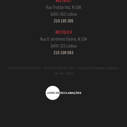
RESTELO I
Rua Tristão Vaz, N.10B
1400-352 Lisboa
210 195 305
RESTELO II
Rua D. Jerónimo Osório, N.10A
1400-121 Lisboa
210 109 583
© 2025 RODOLFO NATÁRIO - CASAS SÃO PAIXÕES. RNSC - Consultoria e Mediação Imobiliária,
Lda. AMI: 16993