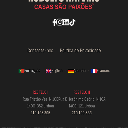
Contacte-nos
Política de Privacidade
Português
·
English
·
Alemão
·
Francês
RESTELO I
RESTELO II
Rua Tristão Vaz, N.10B
Rua D. Jerónimo Osório, N.10A
1400-352 Lisboa
1400-121 Lisboa
210 195 305
210 109 583