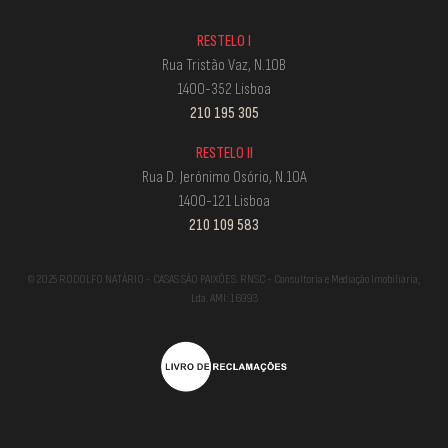
RESTELO I
Rua Tristão Vaz, N.10B
1400-352 Lisboa
210 195 305
RESTELO II
Rua D. Jerónimo Osório, N.10A
1400-121 Lisboa
210 109 583
© 2025 RODOLFO NATÁRIO - CASAS SÃO PAIXÕES. RNSC - Consultoria e Mediação Imobiliária,
Lda. AMI: 16993