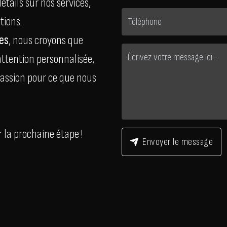
tails sur nos services,
tions.
ões
, nous croyons que
attention personnalisée,
passion pour ce que nous
 la prochaine étape !
Envoyer le message