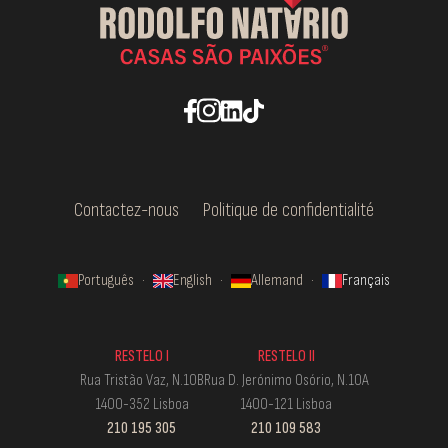
Contactez-nous
Politique de confidentialité
Português
·
English
·
Allemand
·
Français
RESTELO I
RESTELO II
Rua Tristão Vaz, N.10B
Rua D. Jerónimo Osório, N.10A
1400-352 Lisboa
1400-121 Lisboa
210 195 305
210 109 583