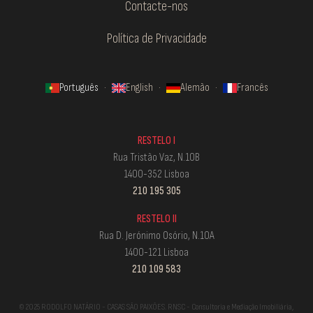
Contacte-nos
Política de Privacidade
Português
·
English
·
Alemão
·
Francês
RESTELO I
Rua Tristão Vaz, N.10B
1400-352 Lisboa
210 195 305
RESTELO II
Rua D. Jerónimo Osório, N.10A
1400-121 Lisboa
210 109 583
© 2025 RODOLFO NATÁRIO - CASAS SÃO PAIXÕES. RNSC - Consultoria e Mediação Imobiliária,