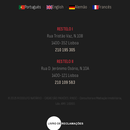
Português
·
English
·
Alemão
·
Francês
RESTELO I
Rua Tristão Vaz, N.10B
1400-352 Lisboa
210 195 305
RESTELO II
Rua D. Jerónimo Osório, N.10A
1400-121 Lisboa
210 109 583
© 2025 RODOLFO NATÁRIO - CASAS SÃO PAIXÕES. RNSC - Consultoria e Mediação Imobiliária,
Lda. AMI: 16993