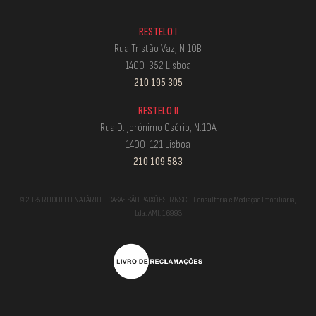
RESTELO I
Rua Tristão Vaz, N.10B
1400-352 Lisboa
210 195 305
RESTELO II
Rua D. Jerónimo Osório, N.10A
1400-121 Lisboa
210 109 583
© 2025 RODOLFO NATÁRIO - CASAS SÃO PAIXÕES. RNSC - Consultoria e Mediação Imobiliária,
Lda. AMI: 16993